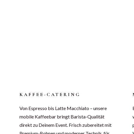
M
KAFFEE-CATERING
Von Espresso bis Latte Macchiato – unsere
mobile Kaffeebar bringt Barista-Qualität
direkt zu Deinem Event. Frisch zubereitet mit
Premium-Bohnen und moderner Technik, für